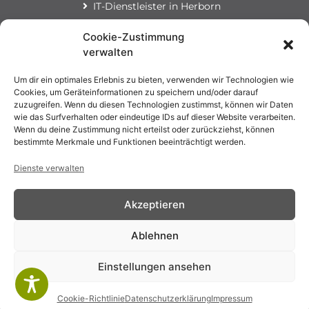
IT-Dienstleister in Herborn
Cookie-Zustimmung
NIS2
verwalten
NIS2
KRITIS & NIS 2
Um dir ein optimales Erlebnis zu bieten, verwenden wir Technologien wie
Cookies, um Geräteinformationen zu speichern und/oder darauf
zuzugreifen. Wenn du diesen Technologien zustimmst, können wir Daten
Informationen
wie das Surfverhalten oder eindeutige IDs auf dieser Website verarbeiten.
Wenn du deine Zustimmung nicht erteilst oder zurückziehst, können
Kontakt
bestimmte Merkmale und Funktionen beeinträchtigt werden.
Ansprechpartner
Datenschutzerklärung
Dienste verwalten
Barrierefreiheit
Sitemap
Akzeptieren
Impressum
Cookie-Richtlinie (EU)
Ablehnen
Copyright 2026 ©
Core Protect | IT Security
| Alle Rechte
vorbehalten
responsive
webdesign
by
intermedia
Einstellungen ansehen
×
+49 (0) 2772 70 90 590
Cookie-Richtlinie
Datenschutzerklärung
Impressum