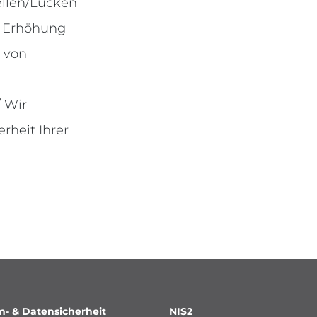
llen/Lücken
 Erhöhung
g von
 Wir
rheit Ihrer
m- & Datensicherheit
NIS2