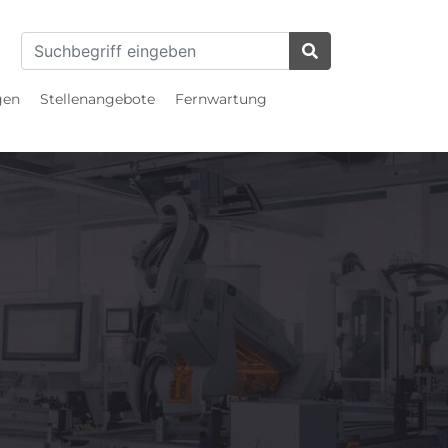
gen
Stellenangebote
Fernwartung
ndheitswesen
gung
merzeugung
tlicher Sektor &
ndheitswesen
eien