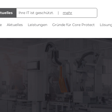
tuelles
Ihre IT ist geschützt.
mehr
e
Aktuelles
Leistungen
Gründe für Core Protect
Lösun
Server und Endpoint Schutz
Gesu
Backup 100%
Ferti
Schwachstellenanalyse
Stro
Darknet-Monitoring
Öffen
Gesu
E-Mail Sicherheit
Kanzl
Ansprechpartner