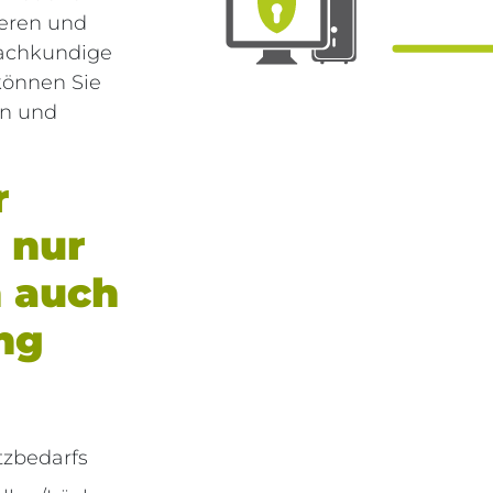
eren und
fachkundige
 können Sie
en und
r
 nur
n auch
ng
tzbedarfs