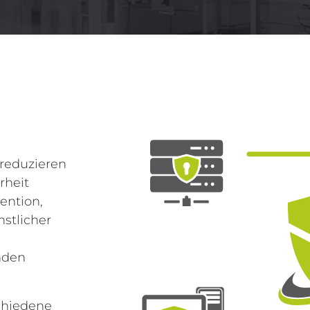
 reduzieren
rheit
ention,
stlicher
nden
chiedene